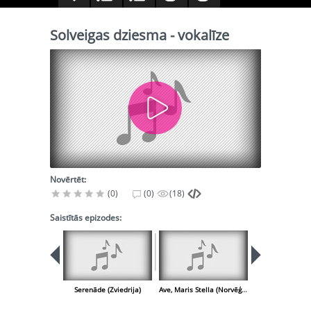
Solveigas dziesma - vokalīze
Novērtēt:
(0)
(0)
(18)
Saistītās epizodes:
Serenāde (Zviedrija)
Ave, Maris Stella (Norvēģija)
Laudate (Nor