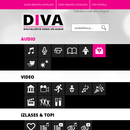
AUDIO IERAKSTU KATALOGS
VIDEO IERAKSTU KATALOGS
PAR PORTĀLU
Tulkošanu nodrošina Hugo.lv
AUDIO
VIDEO
IZLASES & TOPI