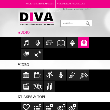
AUDIO IERAKSTU KATALOGS
VIDEO IERAKSTU KATALOGS
Tulkošanu nodrošina Hugo.lv
PAR PORTĀLU
AUDIO
VIDEO
IZLASES & TOPI