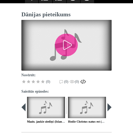
Dānijas pieteikums
Novērtēt:
(0)
(0)
(0)
Saistītās epizodes:
Mazie, jaukie ziediņi (Islande)
Hodie Christus natus est (Dānija)
Rīta dziesma (