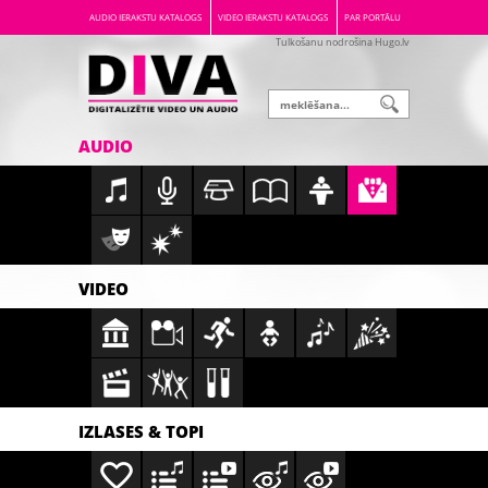
AUDIO IERAKSTU KATALOGS
VIDEO IERAKSTU KATALOGS
PAR PORTĀLU
Tulkošanu nodrošina Hugo.lv
AUDIO
VIDEO
IZLASES & TOPI