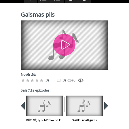
Gaismas pils
Novērtēt:
(0)
(0)
(0)
Saistītās epizodes:
PŪT, VĒJIŅI - Mūzika no kinofilmas
Svētku noslēgums
Pūt, vēji