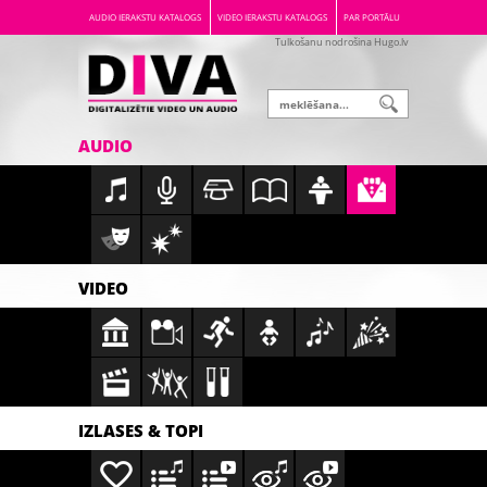
AUDIO IERAKSTU KATALOGS
VIDEO IERAKSTU KATALOGS
PAR PORTĀLU
Tulkošanu nodrošina Hugo.lv
AUDIO
VIDEO
IZLASES & TOPI