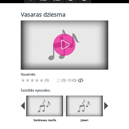
Vasaras dziesma
Novērtēt:
(0)
(0)
(0)
Saistītās epizodes:
Valdresas maršs
Jokeri
Islandes pie