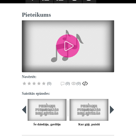
Pieteikums
Novērtēt:
(0)
(0)
(0)
Saistītās epizodes:
PIEEJAMS
PIEEJAMS
PUBLISKAJĀS
PUBLISKAJĀS
BIBLIOTĒKĀS
BIBLIOTĒKĀS
Še dziedāju, gavilēju
Kur gāji, puisīti
Pieteiku