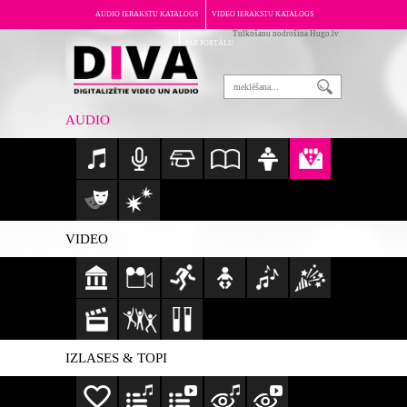
AUDIO IERAKSTU KATALOGS
VIDEO IERAKSTU KATALOGS
Tulkošanu nodrošina Hugo.lv
PAR PORTĀLU
AUDIO
VIDEO
IZLASES & TOPI