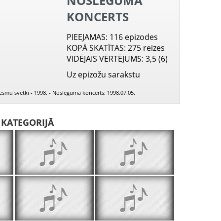
NOSLĒGUMA
KONCERTS
PIEEJAMAS
: 116 epizodes
KOPĀ SKATĪTAS
: 275 reizes
VIDĒJAIS VĒRTĒJUMS
: 3,5 (6)
Uz epizožu sarakstu
ziesmu svētki - 1998. - Noslēguma koncerts: 1998.07.05.
I KATEGORIJĀ
PIEEJAMS
PIEEJ
PUBLISKAJĀS
PUBLISK
BIBLIOTĒKĀS
BIBLIOT
Vakars nāca
Pieteikums
Neba maize p