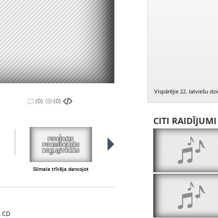
Vispārējie 22. latviešu d
(0)
(0)
CITI RAIDĪJUM
PIEEJAMS
PUBLISKAJĀS
BIBLIOTĒKĀS
Silmala trīcēja dancojot
Pieteikums
. CD