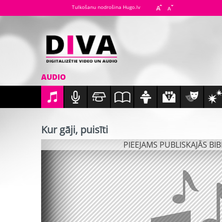
Tulkošanu nodrošina Hugo.lv
AUDIO
Kur gāji, puisīti
PIEEJAMS PUBLISKAJĀS BI