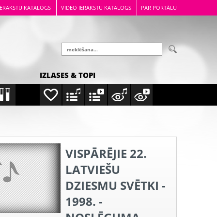
IERAKSTU KATALOGS
VIDEO IERAKSTU KATALOGS
PAR PORTĀLU
IZLASES & TOPI
VISPĀRĒJIE 22.
LATVIEŠU
DZIESMU SVĒTKI -
1998. -