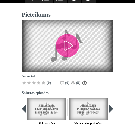
Pieteikums
Novērtēt:
(0)
(0)
(0)
Saistītās epizodes:
PIEEJAMS
PIEEJAMS
PUBLISKAJĀS
PUBLISKAJĀS
BIBLIOTĒKĀS
BIBLIOTĒKĀS
Vakars nāca
Neba maize pati nāca
Pieteiku