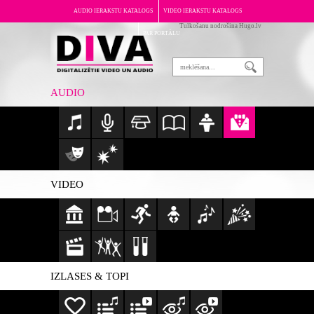
AUDIO IERAKSTU KATALOGS
VIDEO IERAKSTU KATALOGS
Tulkošanu nodrošina Hugo.lv
PAR PORTĀLU
AUDIO
VIDEO
IZLASES & TOPI