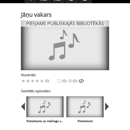
Jāņu vakars
PIEEJAMS PUBLISKAJĀS BIBLIOTĒKĀS
Novērtēt:
(0)
(0)
(0)
Saistītās epizodes:
PIEEJA
PUBLISK
BIBLIOT
Pieteikums uz mežragu spēles fona
Pieteikums
Gaismas p