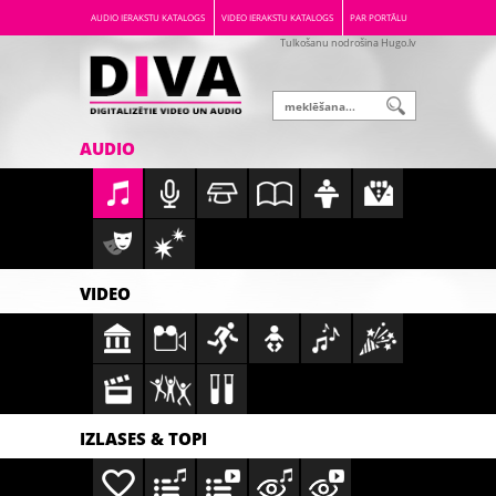
AUDIO IERAKSTU KATALOGS
VIDEO IERAKSTU KATALOGS
PAR PORTĀLU
Tulkošanu nodrošina Hugo.lv
AUDIO
VIDEO
IZLASES & TOPI