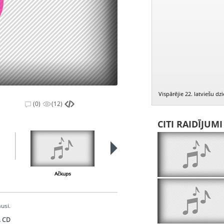
Vispārējie 22. latviešu d
(0)
(12)
CITI RAIDĪJUM
Ačkups
Pieteikums
usi.
. CD