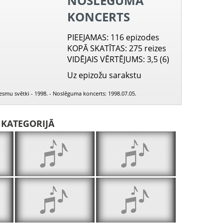
NOSLĒGUMA
KONCERTS
PIEEJAMAS
: 116 epizodes
KOPĀ SKATĪTAS
: 275 reizes
VIDĒJAIS VĒRTĒJUMS
: 3,5 (6)
Uz epizožu sarakstu
ziesmu svētki - 1998. - Noslēguma koncerts: 1998.07.05.
I KATEGORIJĀ
Jūra krāc, un vēji pūš
Pieteikums