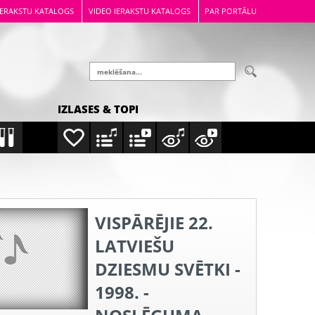
IERAKSTU KATALOGS
VIDEO IERAKSTU KATALOGS
PAR PORTĀLU
IZLASES & TOPI
VISPĀRĒJIE 22.
LATVIEŠU
DZIESMU SVĒTKI -
1998. -