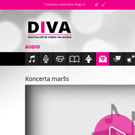
Tulkošanu nodrošina Hugo.lv
AUDIO
Koncerta maršs