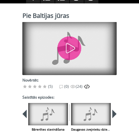
Pie Baltijas jūras
Novērtēt:
(5)
(0)
(24)
Saistītās epizodes:
Bārenītes slavināšana
Daugavas zvejnieku dziesma
Arvien vēl 