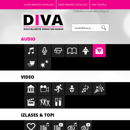
AUDIO IERAKSTU KATALOGS
VIDEO IERAKSTU KATALOGS
PAR PORTĀLU
Tulkošanu nodrošina Hugo.lv
AUDIO
VIDEO
IZLASES & TOPI