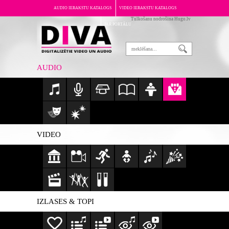
AUDIO IERAKSTU KATALOGS
VIDEO IERAKSTU KATALOGS
Tulkošanu nodrošina Hugo.lv
PAR PORTĀLU
AUDIO
VIDEO
IZLASES & TOPI