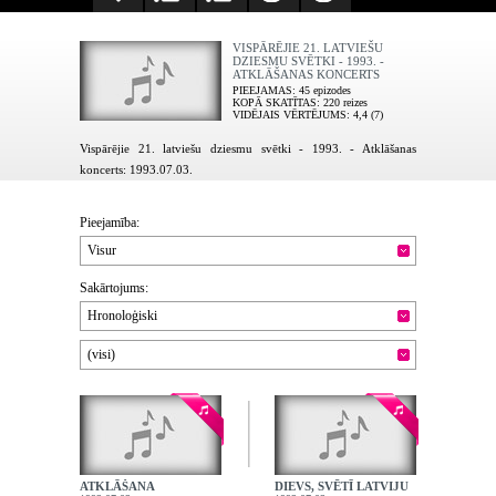
VISPĀRĒJIE 21. LATVIEŠU
DZIESMU SVĒTKI - 1993. -
ATKLĀŠANAS KONCERTS
PIEEJAMAS
: 45 epizodes
KOPĀ SKATĪTAS
: 220 reizes
VIDĒJAIS VĒRTĒJUMS
: 4,4 (7)
Vispārējie 21. latviešu dziesmu svētki - 1993. - Atklāšanas
koncerts: 1993.07.03.
Pieejamība:
Visur
Sakārtojums:
Hronoloģiski
(visi)
ATKLĀŠANA
DIEVS, SVĒTĪ LATVIJU