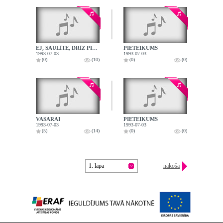
EJ, SAULĪTE, DRĪZ PIE DIEVA
PIETEIKUMS
1993-07-03
1993-07-03
(0)
(10)
(0)
(0)
VASARAI
PIETEIKUMS
1993-07-03
1993-07-03
(5)
(14)
(0)
(0)
1. lapa
nākošā