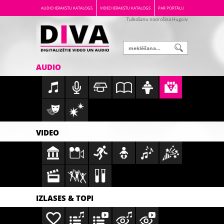
AUDIO IERAKSTU KATALOGS
VIDEO IERAKSTU KATALOGS
PAR PORTĀLU
Tulkošanu nodrošina Hugo.lv
AUDIO
VIDEO
IZLASES & TOPI