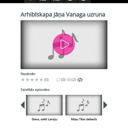
Arhibīskapa Jāņa Vanaga uzruna
Novērtēt:
(0)
(0)
(2)
Saistītās epizodes:
Dievs, svētī Latviju
Mūsu Tēvs debesīs
Pieteiku