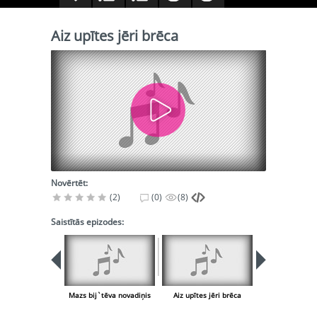
Aiz upītes jēri brēca
Novērtēt:
(2)
(0)
(8)
Saistītās epizodes:
Mazs bij`tēva novadiņis
Aiz upītes jēri brēca
Precēj` mani p