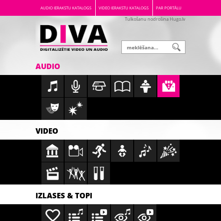
AUDIO IERAKSTU KATALOGS
VIDEO IERAKSTU KATALOGS
PAR PORTĀLU
Tulkošanu nodrošina Hugo.lv
AUDIO
VIDEO
IZLASES & TOPI