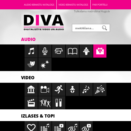
AUDIO IERAKSTU KATALOGS
VIDEO IERAKSTU KATALOGS
PAR PORTĀLU
Tulkošanu nodrošina Hugo.lv
AUDIO
VIDEO
IZLASES & TOPI