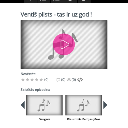
Ventiš pilsts - tas ir uz god !
Novērtēt:
(0)
(0)
(0)
Saistītās epizodes:
PIEEJA
PUBLISK
BIBLIOT
Daugava
Pie sirmās Baltijas jūras
Vecie zē