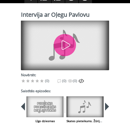
Intervija ar Oļegu Pavlovu
Novērtēt:
(0)
(0)
(0)
Saistītās epizodes:
PIEEJAMS
PUBLISKAJĀS
BIBLIOTĒKĀS
Līgo dziesmas
Skates pieteikums. Žūrijas komisijas nosaukšana.
Dzimtene kl