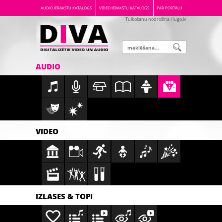
AUDIO IERAKSTU KATALOGS
VIDEO IERAKSTU KATALOGS
PAR PORTĀLU
Tulkošanu nodrošina Hugo.lv
AUDIO
VIDEO
IZLASES & TOPI