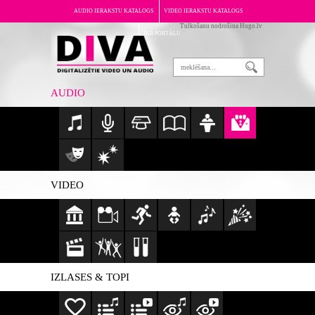
AUDIO IERAKSTU KATALOGS
VIDEO IERAKSTU KATALOGS
Tulkošanu nodrošina Hugo.lv
PAR PORTĀLU
AUDIO
VIDEO
IZLASES & TOPI