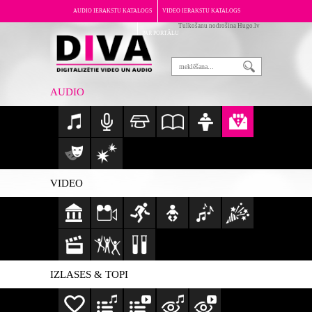
AUDIO IERAKSTU KATALOGS
VIDEO IERAKSTU KATALOGS
Tulkošanu nodrošina Hugo.lv
PAR PORTĀLU
AUDIO
VIDEO
IZLASES & TOPI