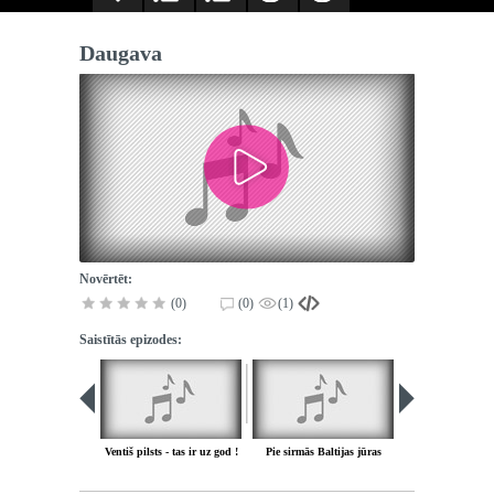
Daugava
Novērtēt:
(0)
(0)
(1)
Saistītās epizodes:
PIEEJA
PUBLISK
BIBLIOT
Ventiš pilsts - tas ir uz god !
Pie sirmās Baltijas jūras
Vecie zēn