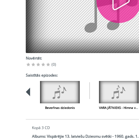
Novērtēt:
(0)
Saistītās epizodes:
Beverīnas dziedonis
VARA JĀTNIEKS - Himna varenai pilsētai
Kopā 3 CD
Albums:
Vispārējie 13. latviešu Dziesmu svētki - 1960. gads. 1