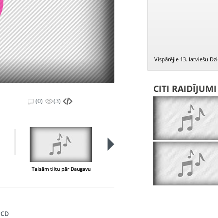
Vispārējie 13. latviešu Dz
CITI RAIDĪJUM
(0)
(3)
Taisām tiltu pār Daugavu
Tek saulīte tecēdama
. CD