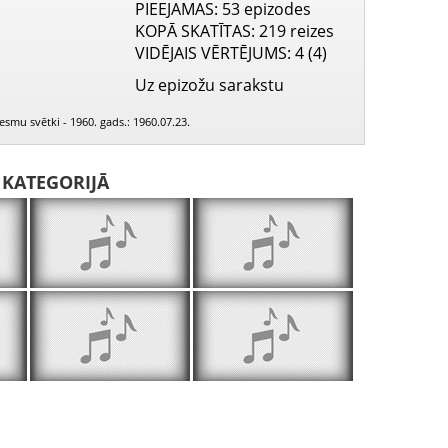
PIEEJAMAS
: 53 epizodes
KOPĀ SKATĪTAS
: 219 reizes
VIDĒJAIS VĒRTĒJUMS
: 4 (4)
Uz epizožu sarakstu
iesmu svētki - 1960. gads.: 1960.07.23.
I KATEGORIJĀ
Patriotiskā dziesma - Maskava
Kādi augsti kalni
Līgo dziesm