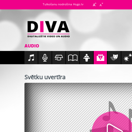
Tulkošanu nodrošina Hugo.lv
AUDIO
Svētku uvertīra