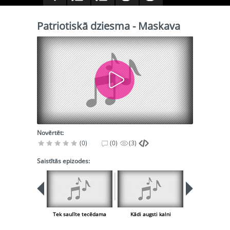
Patriotiskā dziesma - Maskava
Novērtēt:
(0)
(0)
(3)
Saistītās epizodes:
Tek saulīte tecēdama
Kādi augsti kalni
Līgo dziesmu