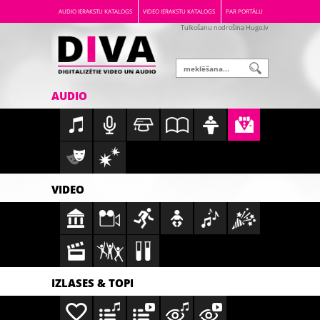
AUDIO IERAKSTU KATALOGS
VIDEO IERAKSTU KATALOGS
PAR PORTĀLU
Tulkošanu nodrošina Hugo.lv
AUDIO
VIDEO
IZLASES & TOPI