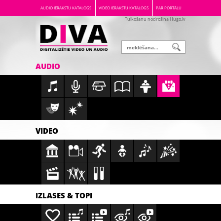
AUDIO IERAKSTU KATALOGS
VIDEO IERAKSTU KATALOGS
PAR PORTĀLU
Tulkošanu nodrošina Hugo.lv
AUDIO
VIDEO
IZLASES & TOPI