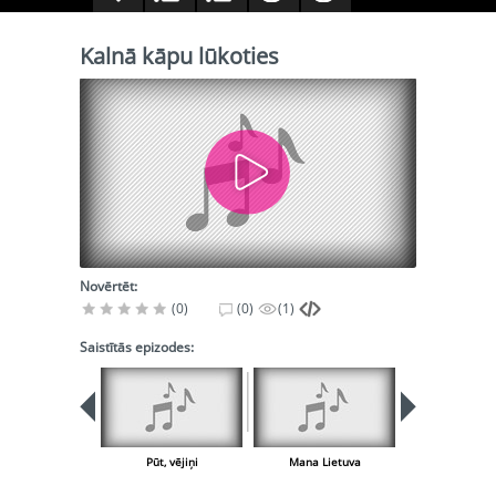
Kalnā kāpu lūkoties
Novērtēt:
(0)
(0)
(1)
Saistītās epizodes:
Pūt, vējiņi
Mana Lietuva
Jaunais la