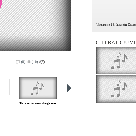
Vispārējie 13. latviešu Dzie
CITI RAIDĪJUM
(0)
(10)
Tu, dzimtā zeme. dārga man
Tu, dzimtā zeme, dārga man. Padomju Dzimtenei dziedāsim slavu