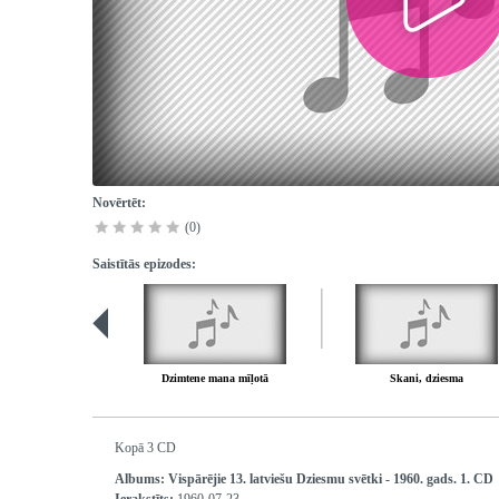
Novērtēt:
(0)
Saistītās epizodes:
Dzimtene mana mīļotā
Skani, dziesma
Kopā 3 CD
Albums:
Vispārējie 13. latviešu Dziesmu svētki - 1960. gads. 1. CD