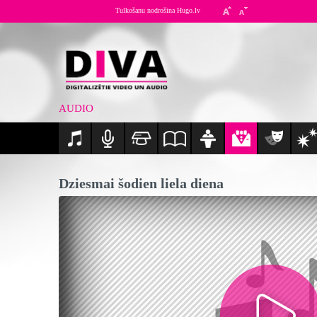
Tulkošanu nodrošina Hugo.lv
AUDIO
Dziesmai šodien liela diena