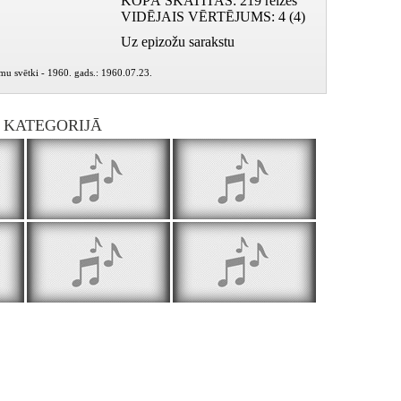
KOPĀ SKATĪTAS
: 219 reizes
VIDĒJAIS VĒRTĒJUMS
: 4 (4)
Uz epizožu sarakstu
smu svētki - 1960. gads.: 1960.07.23.
I KATEGORIJĀ
Padomju Dzimtenei dziedāsim slavu
Vīriņš mans - strādnieciņš
Beverīnas d