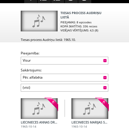
TIESAS PROCESS AUDRIŅU
LIETĀ
PIEEJAMAS
: 8 epizodes
KOPĀ SKATĪTAS
: 336 reizes
VIDĒJAIS VĒRTĒJUMS
: 4,5 (8)
Tiesas process Audriņu lietā: 1965.10.
Pieejamība:
Visur
Sakārtojums:
Pēc alfabēta
(visi)
LIECINIECES ANNAS DRUŽINSKAS LIECĪBA
LIECINIECES MARIJAS SVENCICKAS LIECĪBA
1965-10-14
1965-10-14