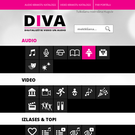
AUDIO IERAKSTU KATALOGS
VIDEO IERAKSTU KATALOGS
PAR PORTĀLU
Tulkošanu nodrošina Hugo.lv
AUDIO
VIDEO
IZLASES & TOPI