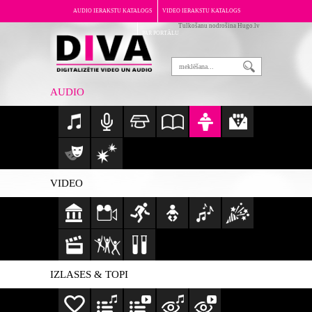
AUDIO IERAKSTU KATALOGS
VIDEO IERAKSTU KATALOGS
Tulkošanu nodrošina Hugo.lv
PAR PORTĀLU
AUDIO
VIDEO
IZLASES & TOPI