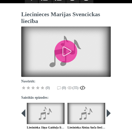
Liecinieces Marijas Svencickas
liecība
Novērtēt:
(0)
(0)
(35)
Saistītās epizodes:
Liecinieka Jāņa Gaiduļa liecība
Liecinieka Aloiza Anča liecība