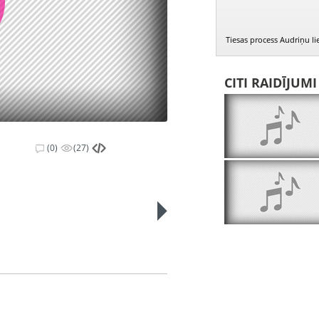
Tiesas process Audriņu lie
CITI RAIDĪJUM
(0)
(27)