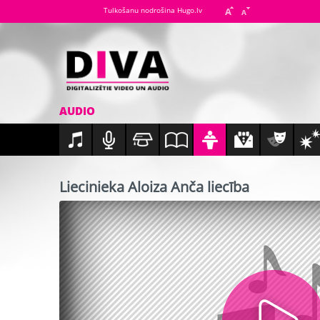
Tulkošanu nodrošina Hugo.lv
AUDIO
Liecinieka Aloiza Anča liecība