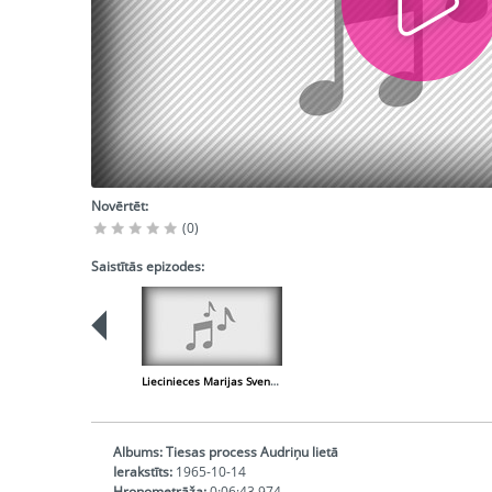
Novērtēt:
(0)
Saistītās epizodes:
Liecinieces Marijas Svencickas liecība
Albums:
Tiesas process Audriņu lietā
Ierakstīts:
1965-10-14
Hronometrāža:
0:06:43,974