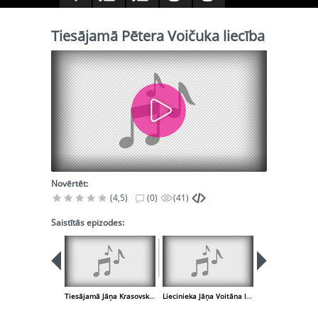
Tiesājamā Pētera Voičuka liecība
Novērtēt:
(4,5)
(0)
(41)
Saistītās epizodes:
Tiesājamā Jāņa Krasovska liecība
Liecinieka Jāņa Voitāna liecība