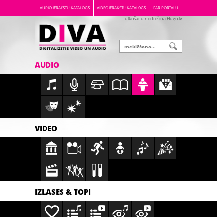
AUDIO IERAKSTU KATALOGS
VIDEO IERAKSTU KATALOGS
PAR PORTĀLU
Tulkošanu nodrošina Hugo.lv
AUDIO
VIDEO
IZLASES & TOPI