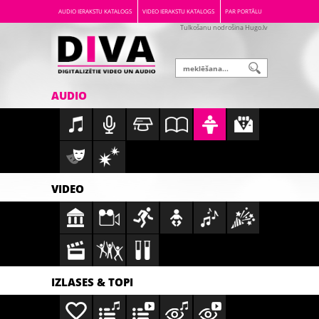
AUDIO IERAKSTU KATALOGS
VIDEO IERAKSTU KATALOGS
PAR PORTĀLU
Tulkošanu nodrošina Hugo.lv
AUDIO
VIDEO
IZLASES & TOPI