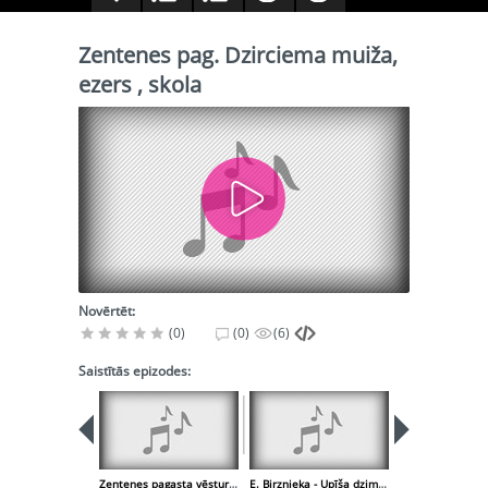
Zentenes pag. Dzirciema muiža,
ezers , skola
Novērtēt:
(0)
(0)
(6)
Saistītās epizodes:
Zentenes pagasta vēsture , ievērojamie cilvēki
E. Birznieka - Upīša dzimtās mājas " Bisenieki "