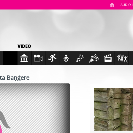
AUDIO 
VIDEO
uta Baņģere