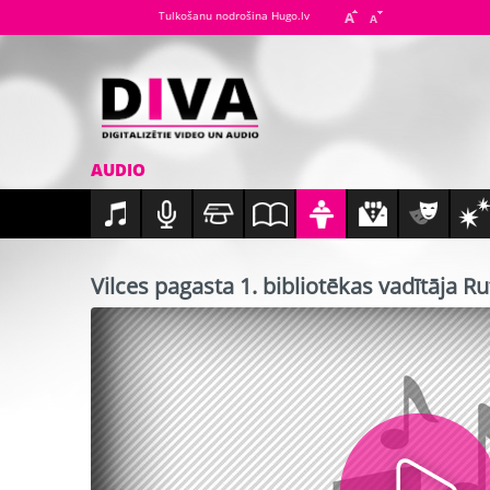
Tulkošanu nodrošina Hugo.lv
AUDIO
Vilces pagasta 1. bibliotēkas vadītāja R