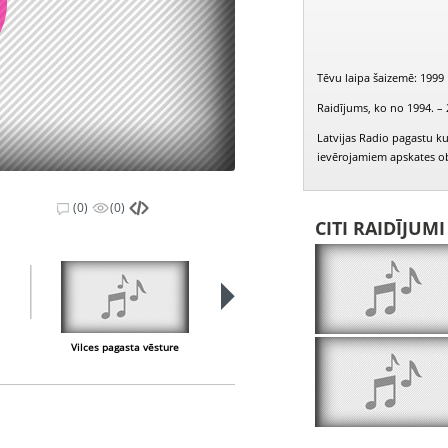
Tēvu laipa šaizemē: 1999
Raidījums, ko no 1994. – 
Latvijas Radio pagastu ku
ievērojamiem apskates obj
(0)
(0)
CITI RAIDĪJUM
Vilces pagasta vēsture
Vilces pagasta ievērojamākie cilvēki