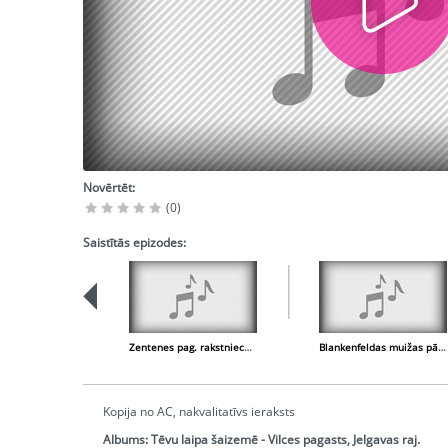
Novērtēt:
(0)
Saistītās epizodes:
Zentenes pag. rakstniece T. Andersone
Blankenfeldas muižas pārvaldniece Millija Zīberte
Kopija no AC, nakvalitatīvs ieraksts
Albums:
Tēvu laipa šaizemē - Vilces pagasts, Jelgavas raj.