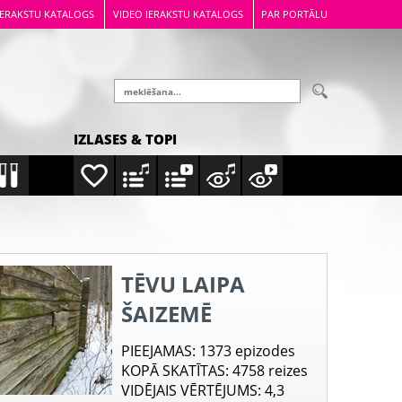
IERAKSTU KATALOGS
VIDEO IERAKSTU KATALOGS
PAR PORTĀLU
IZLASES & TOPI
TĒVU LAIPA
ŠAIZEMĒ
PIEEJAMAS
: 1373 epizodes
KOPĀ SKATĪTAS
: 4758 reizes
VIDĒJAIS VĒRTĒJUMS
: 4,3