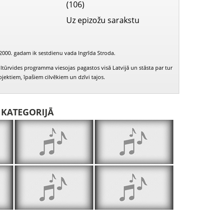
(106)
Uz epizožu sarakstu
2000. gadam ik sestdienu vada Ingrīda Stroda.
ltūrvides programma viesojas pagastos visā Latvijā un stāsta par tur
ektiem, īpašiem cilvēkiem un dzīvi tajos.
I KATEGORIJĀ
Saruna ar Vilces pagasta iedzīvotāju Albertu Lemberu
Mārtiņa Zīverta dzimtās mājas