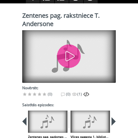
Zentenes pag. rakstniece T.
Andersone
Novērtēt:
(0)
(0)
(1)
Saistītās epizodes:
Zentenes pag. padomes pr. - āja A. Rēdliha stāsta par sevi
Vilces pagasta 1. bibliotēkas vadītāja Ruta Baņģere