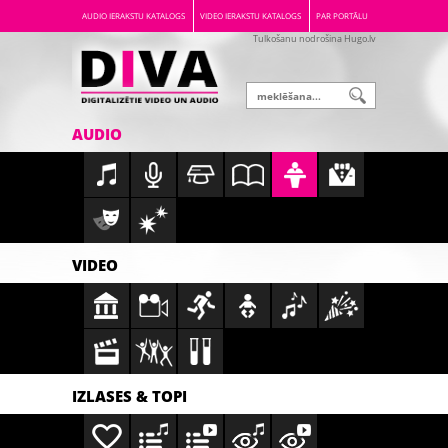
AUDIO IERAKSTU KATALOGS
VIDEO IERAKSTU KATALOGS
PAR PORTĀLU
Tulkošanu nodrošina Hugo.lv
AUDIO
VIDEO
IZLASES & TOPI