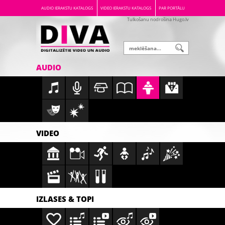
AUDIO IERAKSTU KATALOGS
VIDEO IERAKSTU KATALOGS
PAR PORTĀLU
Tulkošanu nodrošina Hugo.lv
AUDIO
VIDEO
IZLASES & TOPI