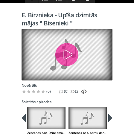
E. Birznieka - Upīša dzimtās
mājas " Bisenieki "
Novērtēt:
(0)
(0)
(2)
Saistītās epizodes:
Zentenes pag. Dzirciema muiža, ezers , skola
Zentenes pag. bērnu dārzs " Zemenīte "