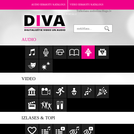
AUDIO IERAKSTU KATALOGS
VIDEO IERAKSTU KATALOGS
Tulkošanu nodrošina Hugo.lv
PAR PORTĀLU
AUDIO
VIDEO
IZLASES & TOPI