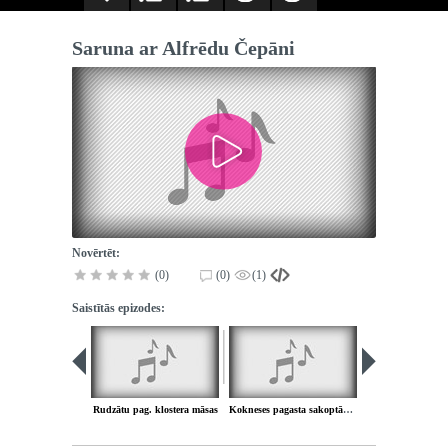
Saruna ar Alfrēdu Čepāni
Novērtēt:
(0)
(0)
(1)
Saistītās epizodes:
Rudzātu pag. klostera māsas
Kokneses pagasta sakoptākā sēta 1997. gadā