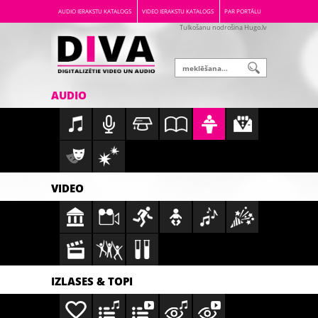
AUDIO IERAKSTU KATALOGS
VIDEO IERAKSTU KATALOGS
PAR PORTĀLU
Tulkošanu nodrošina Hugo.lv
AUDIO
VIDEO
IZLASES & TOPI