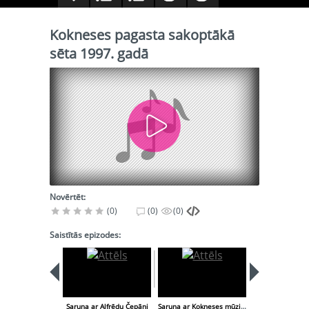
Kokneses pagasta sakoptākā
sēta 1997. gadā
Novērtēt:
(0)
(0)
(0)
Saistītās epizodes:
Saruna ar Alfrēdu Čepāni
Saruna ar Kokneses mūzikas skolas direktori Silviju Cīruli