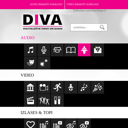
AUDIO IERAKSTU KATALOGS
VIDEO IERAKSTU KATALOGS
Tulkošanu nodrošina Hugo.lv
PAR PORTĀLU
AUDIO
VIDEO
IZLASES & TOPI