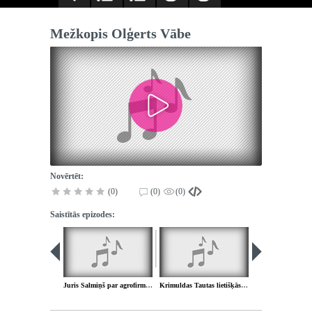
Mežkopis Olģerts Vābe
Novērtēt:
(0)
(0)
(0)
Saistītās epizodes:
Juris Salmiņš par agrofirmu "Krimulda"
Krimuldas Tautas lietišķās mākslas studijas darbs - Vija Ābele