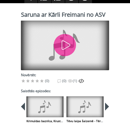
Saruna ar Kārli Freimani no ASV
Novērtēt:
(0)
(0)
(1)
Saistītās epizodes:
Krimuldas baznīca, Krusta skola
Tēvu laipa šaizemē - Tērvetes pagasts, Dobeles rajona