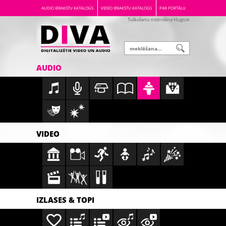
AUDIO IERAKSTU KATALOGS
VIDEO IERAKSTU KATALOGS
PAR PORTĀLU
Tulkošanu nodrošina Hugo.lv
AUDIO
VIDEO
IZLASES & TOPI