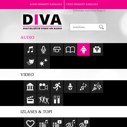
AUDIO IERAKSTU KATALOGS
VIDEO IERAKSTU KATALOGS
Tulkošanu nodrošina Hugo.lv
PAR PORTĀLU
AUDIO
VIDEO
IZLASES & TOPI