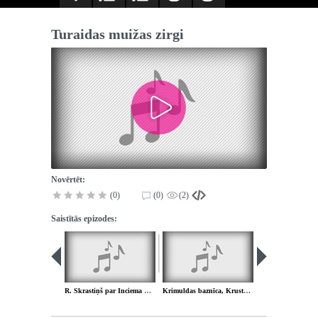
Turaidas muižas zirgi
Novērtēt:
(0)
(0)
(2)
Saistītās epizodes:
R. Skrastiņš par Inciema muižas parku
Krimuldas baznīca, Krusta skola