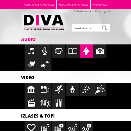
AUDIO IERAKSTU KATALOGS
VIDEO IERAKSTU KATALOGS
PAR PORTĀLU
Tulkošanu nodrošina Hugo.lv
AUDIO
VIDEO
IZLASES & TOPI