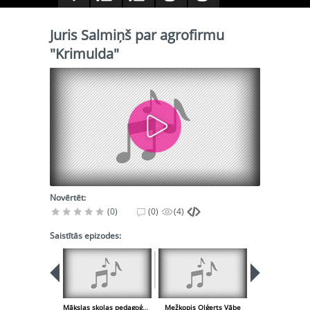
Juris Salmiņš par agrofirmu
"Krimulda"
Novērtēt:
(0)
(0)
(4)
Saistītās epizodes:
Mākslas skolas pedagoģe Ieva Putniņa
Mežkopis Olģerts Vābe