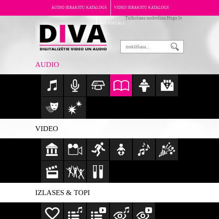
AUDIO IERAKSTU KATALOGS
VIDEO IERAKSTU KATALOGS
Tulkošanu nodrošina Hugo.lv
PAR PORTĀLU
AUDIO
VIDEO
IZLASES & TOPI