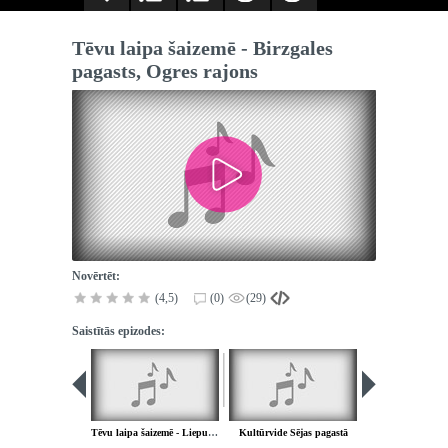
Tēvu laipa šaizemē - Birzgales
pagasts, Ogres rajons
Novērtēt:
(4,5)
(0)
(29)
Saistītās epizodes:
Tēvu laipa šaizemē - Liepupes pagasts, Limbažu rajons
Kultūrvide Sējas pagastā