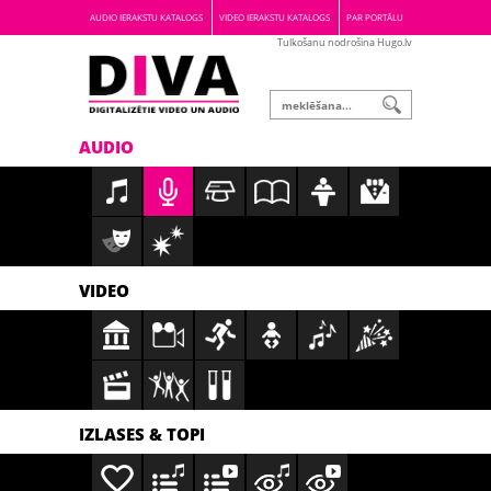
AUDIO IERAKSTU KATALOGS
VIDEO IERAKSTU KATALOGS
PAR PORTĀLU
Tulkošanu nodrošina Hugo.lv
AUDIO
VIDEO
IZLASES & TOPI