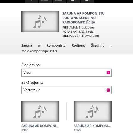
SARUNA AR KOMPONISTU
RODIONU ŠČEDRINU -
RADIOKOMPOZĪCIJA
PIEEJAMAS
: 3 epizodes
KOPĀ SKATĪTAS
: 1 reizi
VIDĒJAIS VĒRTĒJUMS
: 0 (0)
Saruna ar komponistu Rodionu Ščedrinu -
radiokompozīcija: 1969
Pieejamība:
Visur
Sakārtojums:
Vērtētākie
SARUNA AR KOMPONISTU RODIONU ŠČEDRINU - 1. DAĻA - 1. RULLIS
SARUNA AR KOMPONISTU RODIONU ŠČEDRINU - 1. DAĻA - 2. RULLIS
1969
1969