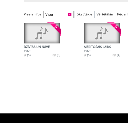
Pieejamība:
Skatītākie
Vērtētākie
Pēc al
Visur
DZĪVĪBA UN NĀVE
AIZRITOŠAIS LAIKS
1969
1969
(5)
(6)
(5)
(4)