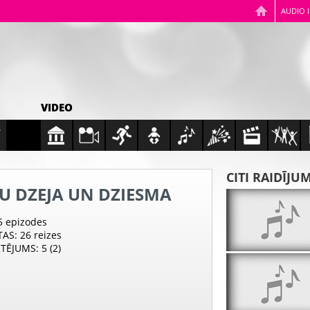
AUDIO 
VIDEO
CITI RAIDĪJU
U DZEJA UN DZIESMA
 5 epizodes
TAS
: 26 reizes
RTĒJUMS
: 5 (2)