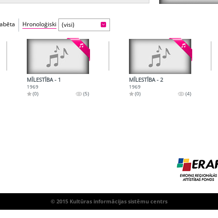
fabēta
Hronoloģiski
(visi)
MĪLESTĪBA - 1
MĪLESTĪBA - 2
1969
1969
(0)
(5)
(0)
(4)
© 2015 Kultūras informācijas sistēmu centrs