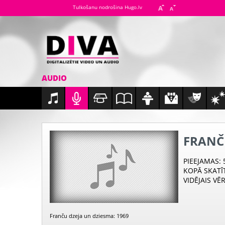
Tulkošanu nodrošina Hugo.lv
AUDIO
FRANČ
PIEEJAMAS
:
KOPĀ SKATĪ
VIDĒJAIS VĒ
Franču dzeja un dziesma: 1969