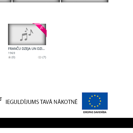
FRANČU DZEJA UN DZIESMA - 3. PĀRRAIDE - AIZRITOŠAIS LAIKS
1969
(0)
(7)