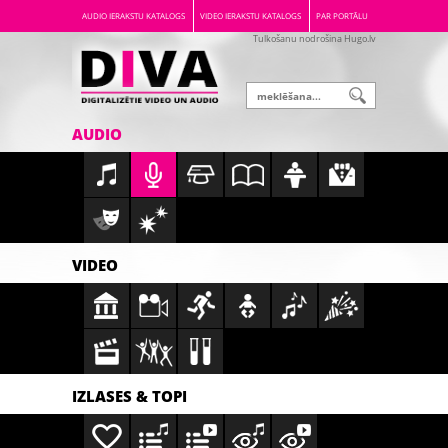
AUDIO IERAKSTU KATALOGS
VIDEO IERAKSTU KATALOGS
PAR PORTĀLU
Tulkošanu nodrošina Hugo.lv
AUDIO
VIDEO
IZLASES & TOPI