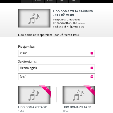
LIDO DOMA ZELTA SPĀRNIEM
- PAR DŽ. VERDI
PIEEJAMAS
: 2 epizodes
KOPĀ SKATĪTAS
: 162 reizes
VIDĒJAIS VĒRTĒJUMS
: 5 (4)
Lido doma zelta spārniem - par Dž. Verdi: 1963
Pieejamība:
Visur
Sakārtojums:
Hronoloģiski
(visi)
LIDO DOMA ZELTA SPĀRNIEM - 1. DAĻA
LIDO DOMA ZELTA SPĀRNIEM - 2. DAĻA
1963
1963