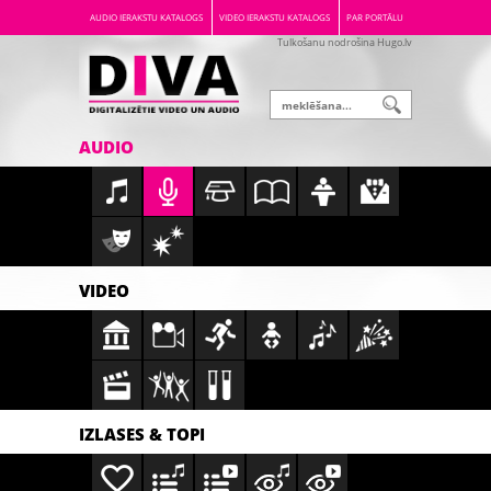
AUDIO IERAKSTU KATALOGS
VIDEO IERAKSTU KATALOGS
PAR PORTĀLU
Tulkošanu nodrošina Hugo.lv
AUDIO
VIDEO
IZLASES & TOPI