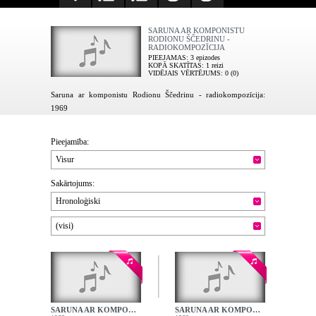
SARUNA AR KOMPONISTU
RODIONU ŠČEDRINU -
RADIOKOMPOZĪCIJA
PIEEJAMAS
: 3 epizodes
KOPĀ SKATĪTAS
: 1 reizi
VIDĒJAIS VĒRTĒJUMS
: 0 (0)
Saruna ar komponistu Rodionu Ščedrinu - radiokompozīcija:
1969
Pieejamība:
Visur
Sakārtojums:
Hronoloģiski
(visi)
SARUNA AR KOMPONISTU RODIONU ŠČEDRINU - 1. DAĻA - 1. RULLIS
SARUNA AR KOMPONISTU RODIONU ŠČEDRINU - 1. DAĻA - 2. RULLIS