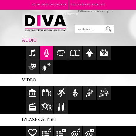
AUDIO IERAKSTU KATALOGS
VIDEO IERAKSTU KATALOGS
Tulkošanu nodrošina Hugo.lv
PAR PORTĀLU
AUDIO
VIDEO
IZLASES & TOPI