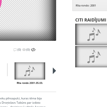
Rīta rondo: 2001
CITI RAIDĪJUM
(0)
(0)
Rīta rondo 2001.05.03.
Rīta rondo 2001.05.04.
ieku pilnsapulci, kuras tēma bija
rs Droņislavs Tabūns par izdoto
Laicenu, -dzejniece Ludmila Azarova