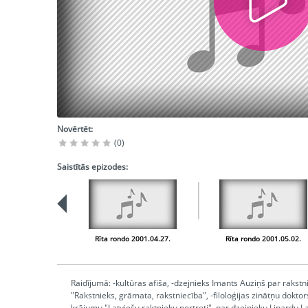
Novērtēt:
(0)
Saistītās epizodes:
Rīta rondo 2001.04.27.
Rīta rondo 2001.05.02.
Raidījumā: -kultūras afiša, -dzejnieks Imants Auziņš par rakstn
"Rakstnieks, grāmata, rakstniecība", -filoloģijas zinātņu dokto
krājumu "Latviešu raktnieku portreti", par dzejnieku Linardu 