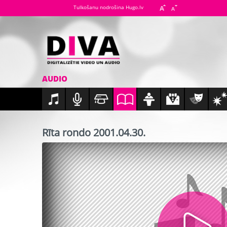
Tulkošanu nodrošina Hugo.lv
AUDIO
Rīta rondo 2001.04.30.