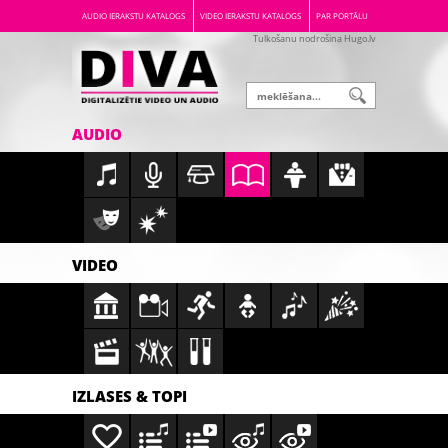
AUDIO IERAKSTU KATALOGS
VIDEO IERAKSTU KATALOGS
PAR PORTĀLU
Tulkošanu nodrošina Hugo.lv
AUDIO
VIDEO
IZLASES & TOPI