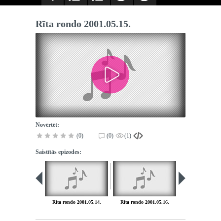
Rīta rondo 2001.05.15.
Novērtēt:
(0)
(0)
(1)
Saistītās epizodes:
Rīta rondo 2001.05.14.
Rīta rondo 2001.05.16.
Rīta rondo 200