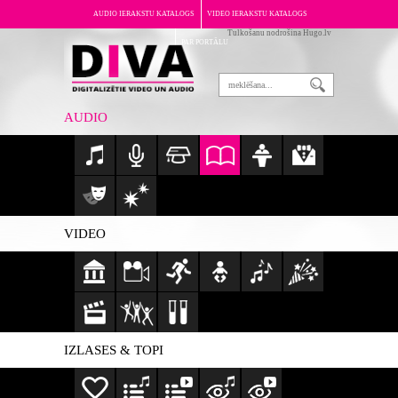
AUDIO IERAKSTU KATALOGS
VIDEO IERAKSTU KATALOGS
Tulkošanu nodrošina Hugo.lv
PAR PORTĀLU
AUDIO
VIDEO
IZLASES & TOPI