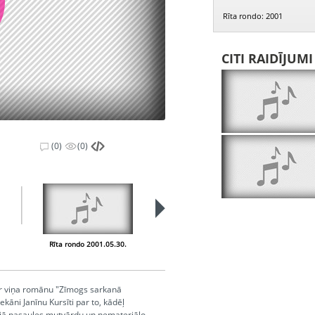
Rīta rondo: 2001
CITI RAIDĪJUM
(0)
(0)
Rīta rondo 2001.05.30.
Rīta rondo 2001.05.31.
 par viņa romānu "Zīmogs sarkanā
ekāni Janīnu Kursīti par to, kādēļ
ajā pasaules mutvārdu un nemateriālo