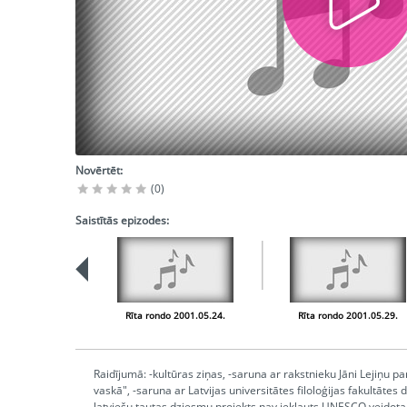
Novērtēt:
(0)
Saistītās epizodes:
Rīta rondo 2001.05.24.
Rīta rondo 2001.05.29.
Raidījumā: -kultūras ziņas, -saruna ar rakstnieku Jāni Lejiņu
vaskā", -saruna ar Latvijas universitātes filoloģijas fakultātes d
latviešu tautas dziesmu projekts nav iekļauts UNESCO veidot