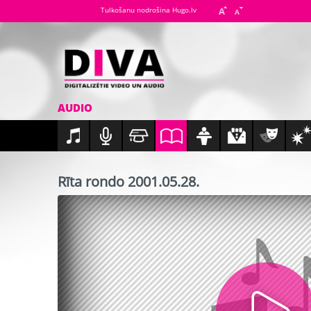
Tulkošanu nodrošina Hugo.lv
AUDIO
Rīta rondo 2001.05.28.