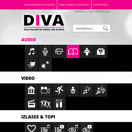
AUDIO IERAKSTU KATALOGS
VIDEO IERAKSTU KATALOGS
PAR PORTĀLU
Tulkošanu nodrošina Hugo.lv
AUDIO
VIDEO
IZLASES & TOPI