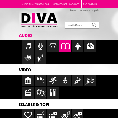
AUDIO IERAKSTU KATALOGS
VIDEO IERAKSTU KATALOGS
PAR PORTĀLU
Tulkošanu nodrošina Hugo.lv
AUDIO
VIDEO
IZLASES & TOPI