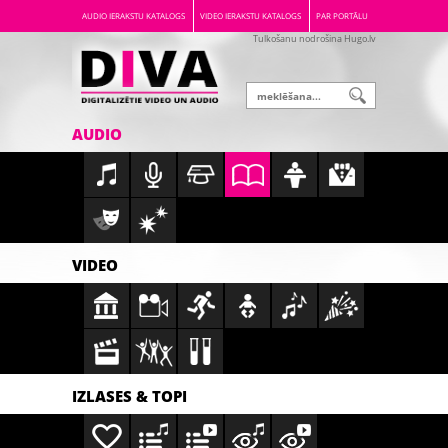
AUDIO IERAKSTU KATALOGS
VIDEO IERAKSTU KATALOGS
PAR PORTĀLU
Tulkošanu nodrošina Hugo.lv
AUDIO
VIDEO
IZLASES & TOPI