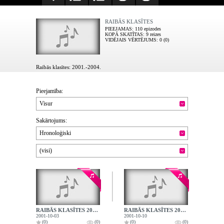
RAIBĀS KLASĪTES
PIEEJAMAS
: 110 epizodes
KOPĀ SKATĪTAS
: 9 reizes
VIDĒJAIS VĒRTĒJUMS
: 0 (0)
Raibās klasītes: 2001.-2004.
Pieejamība:
Visur
Sakārtojums:
Hronoloģiski
(visi)
RAIBĀS KLASĪTES 2001.10.03.
RAIBĀS KLASĪTES 2001.10.10.
2001-10-03
2001-10-10
(0)
(0)
(0)
(0)