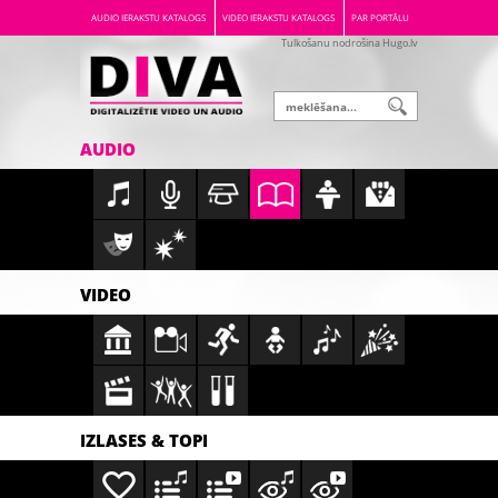
AUDIO IERAKSTU KATALOGS
VIDEO IERAKSTU KATALOGS
PAR PORTĀLU
Tulkošanu nodrošina Hugo.lv
AUDIO
VIDEO
IZLASES & TOPI